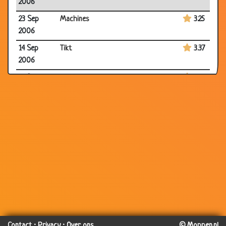
2006
23 Sep
Machines
3.25
2006
14 Sep
Tikt
3.37
2006
12 Sep
Dik zijn
3.69
2006
08 Aug
sinasappelfeest
3.38
2006
05 Aug
Medicijnkastje
3.66
2006
14 Jul 2006
Koud
3.33
08 Jul
Zwaarste dag
2.86
2006
07 Jul 2006
Tweede kamer
3.55
Contact
·
Privacy
·
Over ons
© Moppen.nl