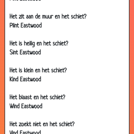
28 Jul 2008
Tegen de verveling (2)
3.56
28 Jul 2008
Tegen de verveling (1)
3.67
Het zit aan de muur en het schiet?
10 Jul 2008
Watermeloenen
3.27
Plint Eastwood
19 Dec
3x hetzelfde woord
3.30
2007
Het is heilig en het schiet?
22 Nov 2007
Hoe noemen we...?
3.74
Sint Eastwood
15 Nov 2007
Hetzelfde denken
3.24
Het is klein en het schiet?
12 Nov 2007
Meten
2.49
Kind Eastwood
27 Oct 2007
Gierig
3.02
24 Oct 2007
Toppunt van snelheid
3.39
Het blaast en het schiet?
11 Oct 2007
Vlieg in de wijn
3.00
Wind Eastwood
07 Aug
Raadsel
2.85
2007
Het zoekt niet en het schiet?
03 Aug
8 medeklinkers
2.80
Vind Eastwood