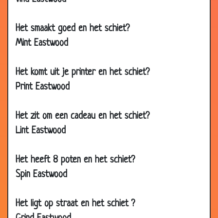
2007
24 Jul 2007
Kanten van een bal
3.10
Het smaakt goed en het schiet?
21 May
Hoeveel zitten er in een auto?
2.88
Mint Eastwood
2007
25 Mar
Raadsels...
3.00
Het komt uit je printer en het schiet?
2007
Print Eastwood
25 Feb 2007
Lichaamsdelen
3.13
19 Feb 2007
Doordenkers
2.79
Het zit om een cadeau en het schiet?
13 Jan 2007
Mannen in %
3.25
Lint Eastwood
10 Dec
Draaimolen
3.34
2006
Het heeft 8 poten en het schiet?
01 Dec
Bloedzuiger
2.68
Spin Eastwood
2006
29 Nov
Lopen
3.33
Het ligt op straat en het schiet ?
2006