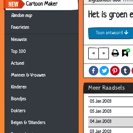
Ingezonden door ????
23 Jan 2003
Cartoon Maker
19 Jan 2003
Het is groen 
Random mop
18 Jan 2003
Favorieten
18 Jan 2003
Toon antwoord
Nieuwste
17 Jan 2003
14 Jan 2003
Top 100
«
»
11 Jan 2003
Actueel
Facebook
Twitter
Pintere
T
11 Jan 2003
Mannen & Vrouwen
08 Jan 2003
Meer Raadsels
Kinderen
07 Jan 2003
Blondjes
05 Jan 2003
Dokters
05 Jan 2003
04 Jan 2003
Belgen & 'Ollanders
03 Jan 2003