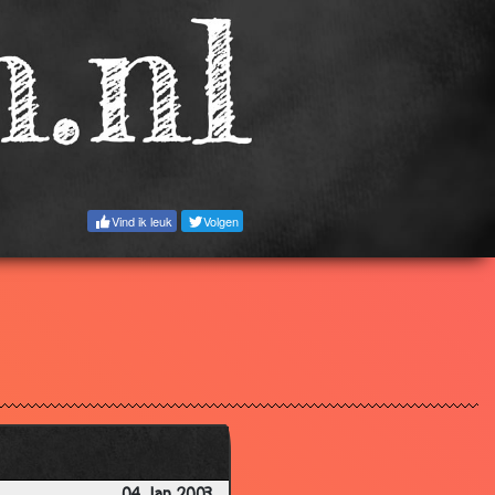
2.94
2.70
2.86
2.55
3.67
3.10
Vind ik leuk
Volgen
2.84
2.83
2.87
2.87
3.07
3.09
3.22