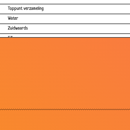
Toppunt verzameling
Water
Zuidwaards
E.T.
Poep
Rarara
Overeenkomst
Raadsel
Koeien
Komma?
Donker
Touw & Koord
Op safari