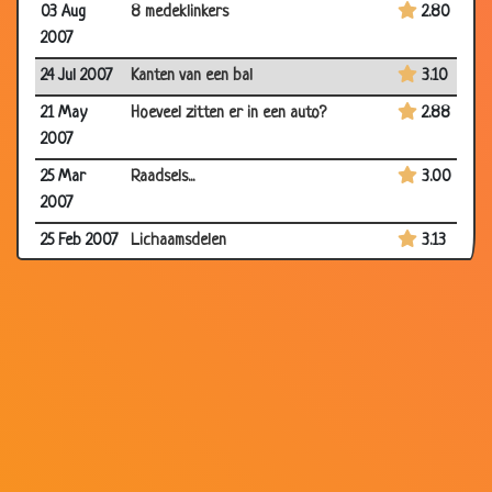
03 Aug
8 medeklinkers
2.80
2007
24 Jul 2007
Kanten van een bal
3.10
21 May
Hoeveel zitten er in een auto?
2.88
2007
25 Mar
Raadsels...
3.00
2007
25 Feb 2007
Lichaamsdelen
3.13
19 Feb 2007
Doordenkers
2.79
13 Jan 2007
Mannen in %
3.25
10 Dec
Draaimolen
3.34
2006
01 Dec
Bloedzuiger
2.69
2006
29 Nov
Lopen
3.33