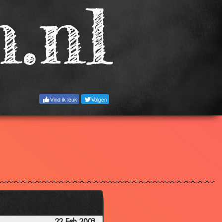
3.10
3.15
3.21
3.21
2.77
2.64
Vind ik leuk
Volgen
2.90
2.63
2.77
3.00
2.52
2.68
2.94