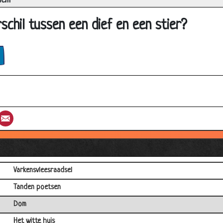
iem
Postduif en een specht
Dalmatiër
schil tussen een dief en een stier?
Belgen
Drinken...............
Dom
Chinees
De brandweerauto
st
umblr
Email
Hahahaha
Postbode
Bassie en adriaan
Varkensvleesraadsel
Tanden poetsen
Dom
Het witte huis