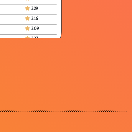
3.29
3.16
3.09
3.37
3.52
3.23
2.92
2.97
3.10
3.00
2.62
3.22
3.00