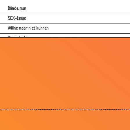
Blinde man
SEX-Issue
Willne maar niet kunnen
Crematorium
Ra ra raadsel
Rechter
IJsbeer
File
TING DONG
Hihi
Spruitjes
BH
Bos