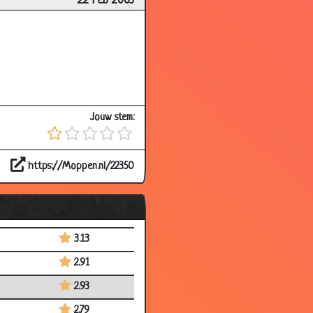
22 Feb 2003
3.25
2.92
3.24
3.24
3.83
Jouw stem:
3.21
2.68
https://Moppen.nl/22350
2.66
2.73
3.17
3.13
2.91
2.93
2.79