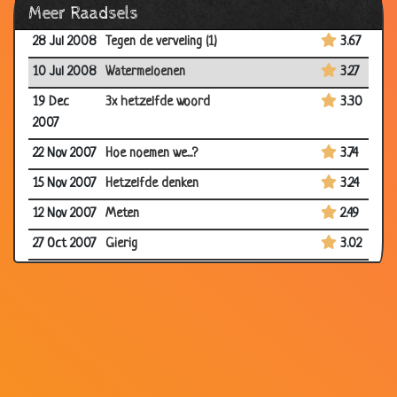
Meer Raadsels
28 Jul 2008
Tegen de verveling (2)
3.56
28 Jul 2008
Tegen de verveling (1)
3.67
10 Jul 2008
Watermeloenen
3.27
19 Dec
3x hetzelfde woord
3.30
2007
22 Nov 2007
Hoe noemen we...?
3.74
15 Nov 2007
Hetzelfde denken
3.24
12 Nov 2007
Meten
2.49
27 Oct 2007
Gierig
3.02
24 Oct 2007
Toppunt van snelheid
3.39
11 Oct 2007
Vlieg in de wijn
3.00
07 Aug
Raadsel
2.85
2007
03 Aug
8 medeklinkers
2.80