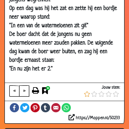
jongens wegrennen.
25 Nov 2011
Je bent ontslagen...
3.20
Op een dag was hij het zat en zette hij een bordje
18 Oct 2011
Vierkant
2.71
neer waarop stond:
24 Apr 2011
Welke kamer?
3.66
"In een van de watermeloenen zit gif."
15 Mar
Raadseltje
3.97
De boer dacht dat de jongens nu geen
2010
watermeloenen meer zouden pakken. De volgende
12 Nov
Raadsel
2.51
dag kwam de boer weer buiten, en zag hij een
2009
bordje ernaast staan:
16 Oct
Ploegen
3.01
"En nu zijn het er 2."
2009
22 Aug
3 Schakelaars, 1 Lamp
3.18
Jouw stem:
2009
«
»
10 Oct
Hoofdrekenen
2.77
Facebook
Twitter
Pinterest
Tumblr
Email
WhatsApp
2008
15 Sep
Steden
3.14
https://Moppen.nl/50233
2008