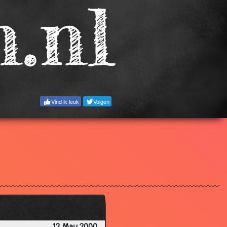
3.13
3.02
3.17
3.43
3.67
3.53
Vind ik leuk
Volgen
2.66
2.51
3.10
3.07
3.08
3.25
3.15