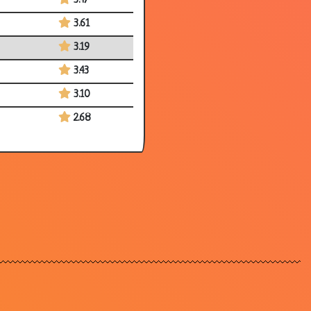
3.47
3.61
3.19
3.43
3.10
2.68