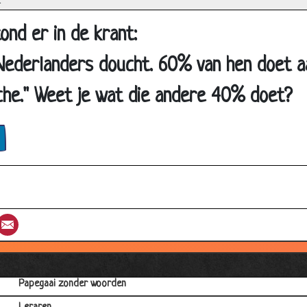
Harig en vochtig
Verdrinkingsdood
ond er in de krant:
Tomaten
ederlanders doucht. 60% van hen doet aa
=)
he." Weet je wat die andere 40% doet?
Vliegen
30 x sneller
Boer, geit, kool, vos?
Wat is vreemd gaan
Optreden
Rarara
st
umblr
Email
Hanensoep
Bordje langs de weg
Papegaai zonder woorden