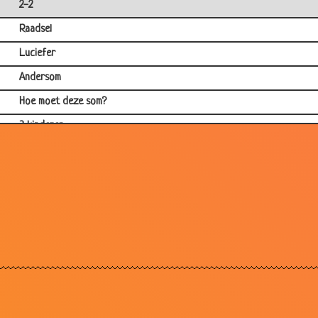
2-2
Raadsel
Luciefer
Andersom
Hoe moet deze som?
3 kinderen
Verschil
Toppunt van gierigheid
Slijm
Napoleon
Fruit
Over een man
Rara