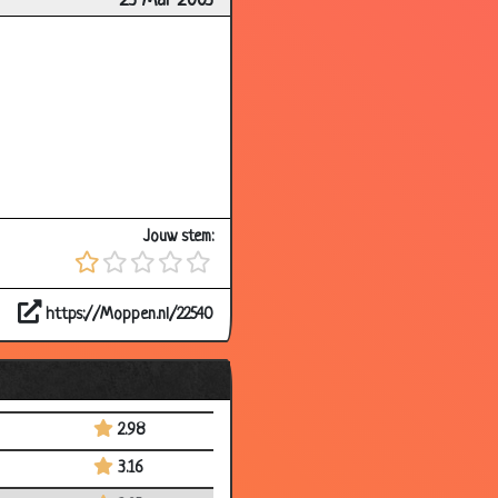
23 Mar 2003
3.03
3.38
2.93
3.20
3.14
3.84
Jouw stem:
2.99
3.32
https://Moppen.nl/22540
3.29
2.97
2.84
2.98
3.16