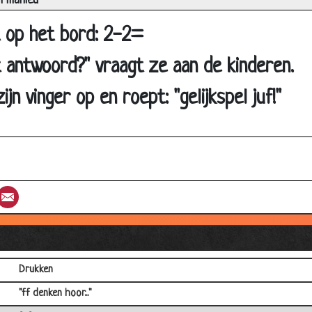
n mahieu
Raadsel
ft op het bord: 2-2=
De Handdoek en de vrouw
Rara wat is dit
 antwoord?" vraagt ze aan de kinderen.
Af kortingen
ijn vinger op en roept: "gelijkspel juf!"
Lollig
Bush
Apart ding
Alocholvrij bier en BH
st
umblr
Email
Het verschil
Schaap lopen
Hikken
Drukken
"ff denken hoor..."