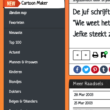
Ingezonden door brya
Cartoon Maker
12 Apr 2003
De juf schrij
09 Apr 2003
Random mop
09 Apr 2003
"Wie weet het
Favorieten
09 Apr 2003
Jefke steekt z
Nieuwste
07 Apr 2003
Top 100
05 Apr 2003
Actueel
04 Apr 2003
«
»
30 Mar 2003
Mannen & Vrouwen
Facebook
Twitter
Pintere
T
30 Mar 2003
Kinderen
29 Mar 2003
Blondjes
Meer Raadsels
28 Mar 2003
Dokters
28 Mar 2003
Belgen & 'Ollanders
25 Mar 2003