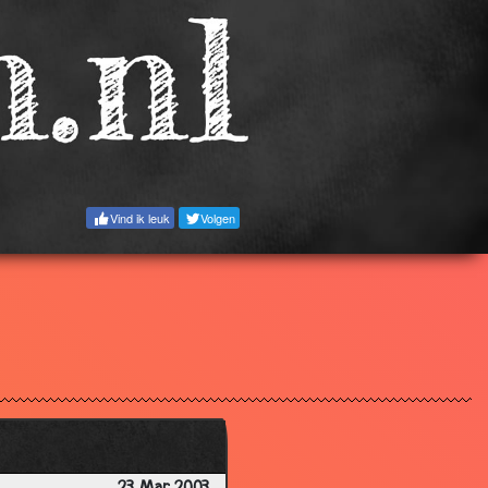
3.25
3.25
3.20
3.17
3.21
3.14
Vind ik leuk
Volgen
3.40
3.40
2.66
3.06
2.61
3.12
2.76