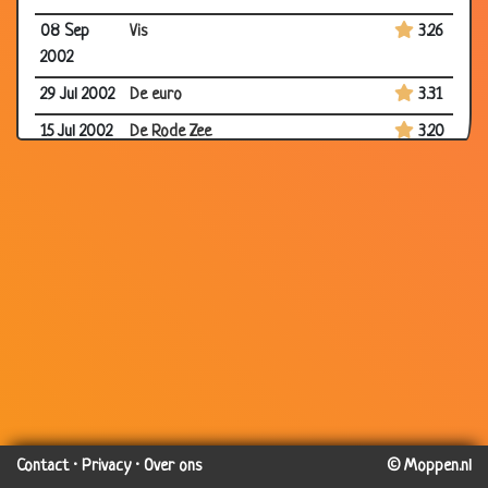
08 Sep
Vis
3.26
2002
29 Jul 2002
De euro
3.31
15 Jul 2002
De Rode Zee
3.20
08 Jul 2002
Katten
2.92
15 Jun 2002
Rode piraat
3.28
28 Jun
Nieuwe schoenen
2.72
2002
25 Jun 2002
Rarara
3.38
19 Jun 2002
Gierige kinderlokker
3.53
07 May
18cm
3.64
2002
29 Apr
Wie ben ik?
3.13
Contact
·
Privacy
·
Over ons
© Moppen.nl
2002