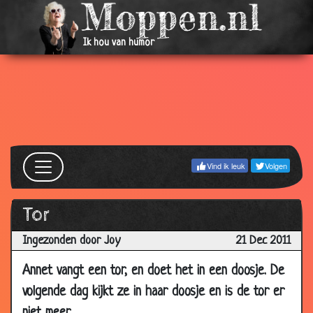
2016
19 Oct
Bestaan
2.89
Ik hou van humor
2016
18 Oct
Bonenraadsel
2.74
2016
17 Oct 2016
Oranje
3.03
05 Oct
Caravan
2.69
2016
Vind ik leuk
Volgen
26 Sep
Het zit in een hoek
2.80
2016
Tor
16 Sep
Koelkasten
2.32
2016
Ingezonden door Joy
21 Dec 2011
13 Sep
De na-apers
2.75
Annet vangt een tor, en doet het in een doosje. De
2016
volgende dag kijkt ze in haar doosje en is de tor er
28 Aug
Thee
2.70
2016