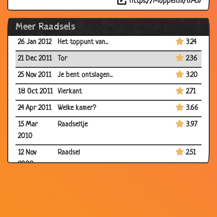
https://Moppen.nl/67457
14 Nov 2012
De palmboom
3.32
Meer Raadsels
15 Oct 2012
De erfenis van de boer
2.96
26 Jan 2012
Het toppunt van...
3.24
21 Dec 2011
Tor
2.36
25 Nov 2011
Je bent ontslagen...
3.20
18 Oct 2011
Vierkant
2.71
24 Apr 2011
Welke kamer?
3.66
15 Mar
Raadseltje
3.97
2010
12 Nov
Raadsel
2.51
2009
16 Oct
Ploegen
3.01
2009
22 Aug
3 Schakelaars, 1 Lamp
3.18