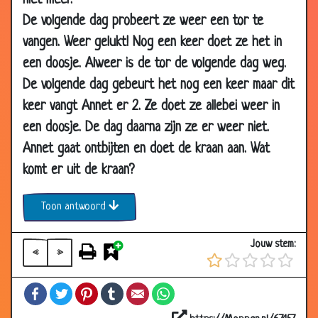
niet meer.
De volgende dag probeert ze weer een tor te
26 Aug
Koelkast
2.90
2016
vangen. Weer gelukt! Nog een keer doet ze het in
een doosje. Alweer is de tor de volgende dag weg.
20 Aug
Strooizout
2.58
2016
De volgende dag gebeurt het nog een keer maar dit
20 Aug
Dat is even zoeken!!!
2.66
keer vangt Annet er 2. Ze doet ze allebei weer in
2016
een doosje. De dag daarna zijn ze er weer niet.
01 Aug
N...euken
2.71
Annet gaat ontbijten en doet de kraan aan. Wat
2016
komt er uit de kraan?
24 Oct 2014
Reken sommetje
3.08
Toon antwoord
26 Sep 2014
Testament
2.73
08 Jul 2014
Wat zou het zijn?
3.13
Jouw stem:
«
»
27 Sep 2013
Erin krijgen
3.30
15 Feb 2013
Welke band?
3.25
Facebook
Twitter
Pinterest
Tumblr
Email
WhatsApp
25 Jan 2013
Eier verkoper
2.41