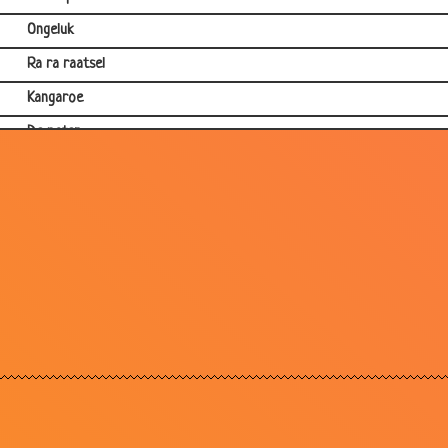
Ongeluk
Ra ra raatsel
Kangaroe
De pater
Man en lepel
Bullshit
Lul
Appels
Nomade
Groeien
Whattttttttt!!!!!!
Vrouwen en mannen
Lucifers