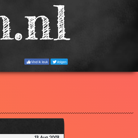
3.17
2.91
3.35
2.96
2.94
2.77
Vind ik leuk
Volgen
2.85
3.03
2.80
3.31
3.13
3.01
3.09