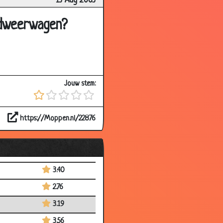
13 Aug 2003
3.37
3.34
ndweerwagen?
3.45
2.87
3.15
Jouw stem:
2.90
2.41
https://Moppen.nl/22876
3.36
3.40
2.79
3.40
2.76
3.19
3.56