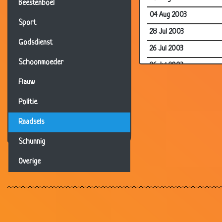
Beestenboel
04 Aug 2003
Sport
28 Jul 2003
Godsdienst
26 Jul 2003
Schoonmoeder
26 Jul 2003
19 Jul 2003
Flauw
25 Jun 2003
Politie
19 Jun 2003
Raadsels
12 Jun 2003
Schunnig
07 Jun 2003
Overige
04 Jun 2003
28 May 2003
02 May 2003
29 Apr 2003