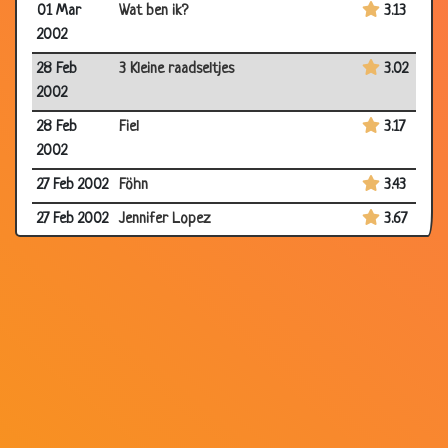
01 Mar
Wat ben ik?
3.13
2002
28 Feb
3 Kleine raadseltjes
3.02
2002
28 Feb
Fiel
3.17
2002
27 Feb 2002
Föhn
3.43
27 Feb 2002
Jennifer Lopez
3.67
26 Feb
Jeugdcriminaliteit
3.53
2002
26 Feb
Verleden tijd
2.66
2002
25 Feb 2002
Why?
2.51
22 Feb 2002
Crematorium
3.10
22 Feb 2002
Oei oei
3.07