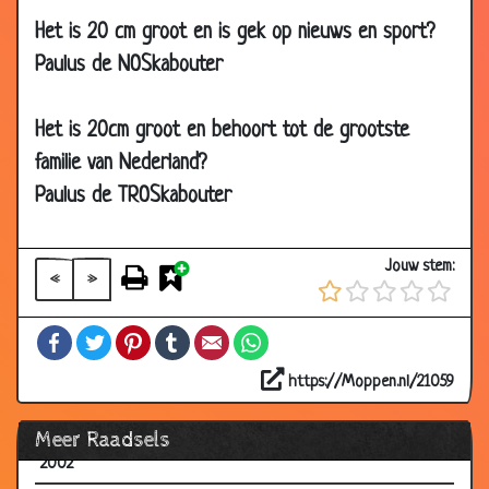
2002
Het is 20 cm groot en is gek op nieuws en sport?
12 Mar
Voorbehoedsmiddel
3.56
Paulus de NOSkabouter
2002
11 Mar
Komkommer en sla
2.98
Het is 20cm groot en behoort tot de grootste
2002
familie van Nederland?
11 Mar
Wat is dit?
3.41
Paulus de TROSkabouter
2002
11 Mar
De haan
2.98
Jouw stem:
2002
«
»
06 Mar
Alcohol
3.31
Facebook
Twitter
Pinterest
Tumblr
Email
WhatsApp
2002
06 Mar
Het konijntje
2.83
https://Moppen.nl/21059
2002
Meer Raadsels
06 Mar
RaRaRa Wat is het ?
3.21
2002