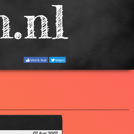
2.71
3.08
2.73
3.12
3.30
3.25
Vind ik leuk
Volgen
2.41
3.32
2.96
3.24
2.36
3.20
2.71