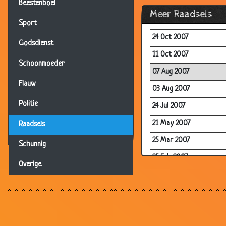
12 Nov 2007
Beestenboel
Meer Raadsels
27 Oct 2007
Sport
24 Oct 2007
Godsdienst
11 Oct 2007
Schoonmoeder
07 Aug 2007
Flauw
03 Aug 2007
Politie
24 Jul 2007
21 May 2007
Raadsels
25 Mar 2007
Schunnig
25 Feb 2007
Overige
19 Feb 2007
13 Jan 2007
10 Dec 2006