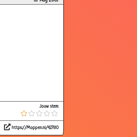
07 Aug 2007
3.66
3.97
2.50
3.01
3.18
2.77
3.14
3.56
3.67
3.27
Jouw stem:
3.30
3.74
https://Moppen.nl/42780
3.24