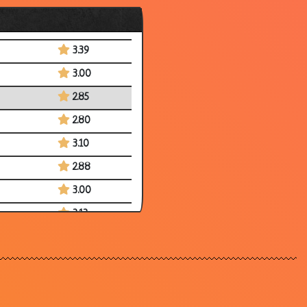
2.49
3.02
3.39
3.00
2.85
2.80
3.10
2.88
3.00
3.13
2.79
3.25
3.34