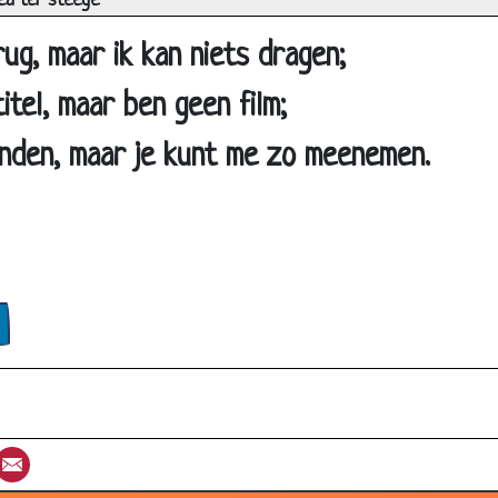
ea ter steege
Welke kamer?
ug, maar ik kan niets dragen;
Raadseltje
Raadsel
itel, maar ben geen film;
Ploegen
nden, maar je kunt me zo meenemen.
3 Schakelaars, 1 Lamp
Hoofdrekenen
Steden
Tegen de verveling (2)
Tegen de verveling (1)
Watermeloenen
3x hetzelfde woord
Hoe noemen we...?
st
umblr
Email
Hetzelfde denken