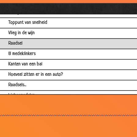
Meten
Gierig
Toppunt van snelheid
Vlieg in de wijn
Raadsel
8 medeklinkers
Kanten van een bal
Hoeveel zitten er in een auto?
Raadsels...
Lichaamsdelen
Doordenkers
Mannen in %
Draaimolen