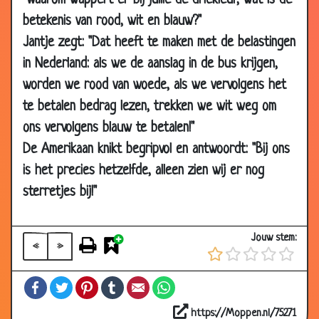
"Waarom wappert er bij jullie de driekleur, wat is de
21 Dec
Nilgün Yerli - Cultuurverschillen in een
3.06
betekenis van rood, wit en blauw?"
2019
vliegtuig
Jantje zegt: "Dat heeft te maken met de belastingen
20 Dec
Najib Amhali - Vliegtuig
2.62
in Nederland: als we de aanslag in de bus krijgen,
2019
worden we rood van woede, als we vervolgens het
16 Dec
Evert Kwok - Vergeetmenietje
2.89
te betalen bedrag lezen, trekken we wit weg om
2019
ons vervolgens blauw te betalen!"
14 Dec
Sterrenhemel
3.01
De Amerikaan knikt begripvol en antwoordt: "Bij ons
2019
is het precies hetzelfde, alleen zien wij er nog
08 Dec
Hans Teeuwen - Bertje en Henk
2.70
sterretjes bij!"
2019
07 Dec
Waardenberg en De Jong - Rijles
2.98
Jouw stem:
2019
«
»
04 Dec
André van Duin - Verboden te roken
3.28
Facebook
Twitter
Pinterest
Tumblr
Email
WhatsApp
2019
02 Dec
Evert Kwok - Last van staar
3.02
https://Moppen.nl/75271