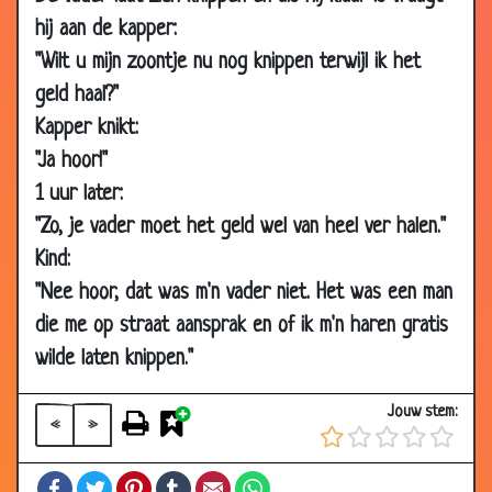
17 Aug
Rood
2.43
hij aan de kapper:
2006
"Wilt u mijn zoontje nu nog knippen terwijl ik het
16 Aug
Gejatte jas
2.80
geld haal?"
2006
Kapper knikt:
12 Aug
Typex
3.20
"Ja hoor!"
2006
1 uur later:
11 Aug
2 Mummies
3.11
"Zo, je vader moet het geld wel van heel ver halen."
2006
Kind:
11 Aug
Blind en kreupel
3.52
"Nee hoor, dat was m'n vader niet. Het was een man
2006
die me op straat aansprak en of ik m'n haren gratis
10 Aug
Sherlock Holmes
3.83
2006
wilde laten knippen."
08 Aug
Verhuiswagens
3.31
Jouw stem:
2006
«
»
31 Jul
Ron Brandsteder
2.80
Facebook
Twitter
Pinterest
Tumblr
Email
WhatsApp
2006