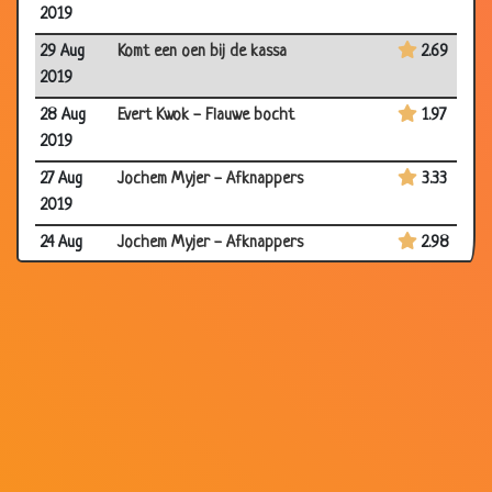
2019
29 Aug
Komt een oen bij de kassa
2.69
2019
28 Aug
Evert Kwok - Flauwe bocht
1.97
2019
27 Aug
Jochem Myjer - Afknappers
3.33
2019
24 Aug
Jochem Myjer - Afknappers
2.98
2019
23 Aug
Op reis
2.80
2019
15 Aug
Herman Finkers - Slecht geheugen
2.95
2019
14 Aug
Herman Finkers - Post
2.90
2019