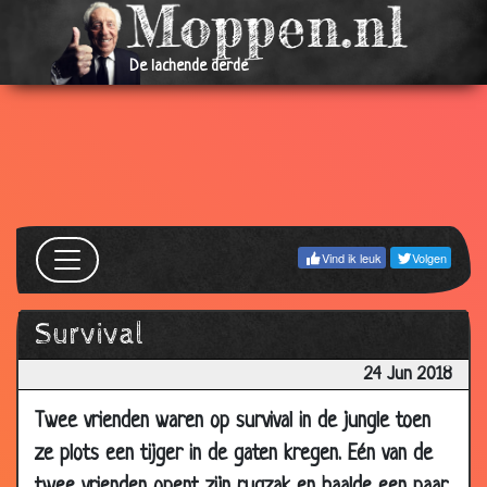
18 Aug
Moppen tappen door Ton Kas
3.13
2018
De lachende derde
17 Aug
10 beste woordgrappen (Dylan Haegens)
2.99
2018
15 Aug
5 Stomme Moppen (gentle Jane)
3.03
2018
14 Aug
Wijnkenner (Sluipschutters)
3.04
2018
Vind ik leuk
Volgen
12 Aug
Opslag
2.92
2018
10 Aug
Water
2.88
Survival
2018
24 Jun 2018
08 Aug
WC?
2.91
2018
Twee vrienden waren op survival in de jungle toen
07 Aug
Kroeg
2.87
ze plots een tijger in de gaten kregen. Eén van de
2018