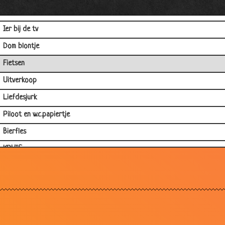
Eten
Ier bij de tv
Dom blontje
Fietsen
Uitverkoop
Liefdesjurk
Piloot en w.c.papiertje
Bierfles
KRUIS
Prikkeldraad
God
Engelse mop
Jantje..