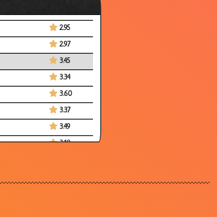
3.42
2.95
2.97
3.45
3.34
3.60
3.37
3.49
3.12
2.90
2.63
3.08
2.94