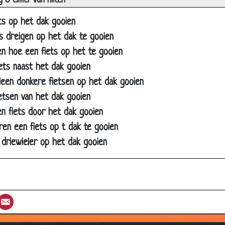
 & elmer van hilten
EEND!!!!!!!!!!!!!
ts op het dak gooien
Nieuwschierig
s dreigen op het dak te gooien
Koelkasten
n hoe een fiets op het te gooien
ets naast het dak gooien
Een lief katertje
lleen donkere fietsen op het dak gooien
Visjes
ietsen van het dak gooien
Dieren
n fiets door het dak gooien
Beest?
ren een fiets op t dak te gooien
Hans kazan
n driewieler op het dak gooien
Een molenaar
Karakter !
Beter lullen over...
st
umblr
Email
Roken niet doe wel......
Bij de dokter